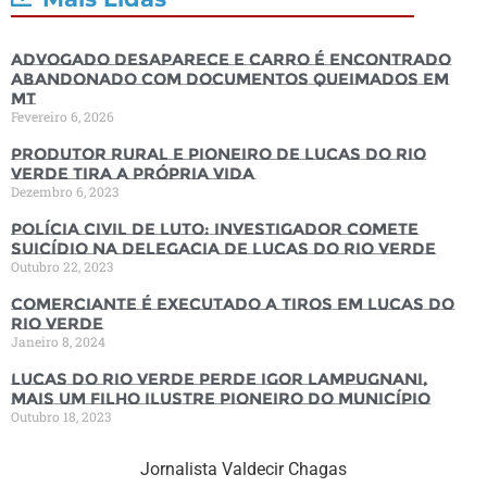
Advogado desaparece e carro é encontrado
abandonado com documentos queimados em
MT
Fevereiro 6, 2026
Produtor rural e pioneiro de Lucas do Rio
Verde tira a própria vida
Dezembro 6, 2023
Polícia Civil de luto: Investigador comete
suicídio na Delegacia de Lucas do Rio Verde
Outubro 22, 2023
Comerciante é executado a tiros em Lucas do
Rio Verde
Janeiro 8, 2024
Lucas do Rio Verde perde Igor Lampugnani,
mais um filho ilustre pioneiro do município
Outubro 18, 2023
Jornalista Valdecir Chagas