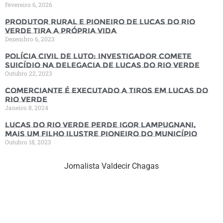
Fevereiro 6, 2026
Produtor rural e pioneiro de Lucas do Rio
Verde tira a própria vida
Dezembro 6, 2023
Polícia Civil de luto: Investigador comete
suicídio na Delegacia de Lucas do Rio Verde
Outubro 22, 2023
Comerciante é executado a tiros em Lucas do
Rio Verde
Janeiro 8, 2024
Lucas do Rio Verde perde Igor Lampugnani,
mais um filho ilustre pioneiro do município
Outubro 18, 2023
Jornalista Valdecir Chagas