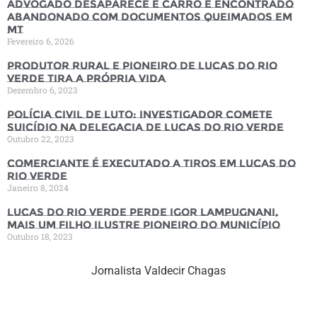
Advogado desaparece e carro é encontrado
abandonado com documentos queimados em
MT
Fevereiro 6, 2026
Produtor rural e pioneiro de Lucas do Rio
Verde tira a própria vida
Dezembro 6, 2023
Polícia Civil de luto: Investigador comete
suicídio na Delegacia de Lucas do Rio Verde
Outubro 22, 2023
Comerciante é executado a tiros em Lucas do
Rio Verde
Janeiro 8, 2024
Lucas do Rio Verde perde Igor Lampugnani,
mais um filho ilustre pioneiro do município
Outubro 18, 2023
Jornalista Valdecir Chagas