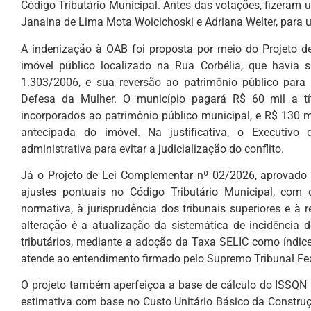
Código Tributário Municipal. Antes das votações, fizeram 
Janaina de Lima Mota Woicichoski e Adriana Welter, para
A indenização à OAB foi proposta por meio do Projeto de
imóvel público localizado na Rua Corbélia, que havia 
1.303/2006, e sua reversão ao patrimônio público para v
Defesa da Mulher. O município pagará R$ 60 mil a t
incorporados ao patrimônio público municipal, e R$ 130
antecipada do imóvel. Na justificativa, o Executiv
administrativa para evitar a judicialização do conflito.
Já o Projeto de Lei Complementar nº 02/2026, aprovado e
ajustes pontuais no Código Tributário Municipal, com 
normativa, à jurisprudência dos tribunais superiores e à r
alteração é a atualização da sistemática de incidência 
tributários, mediante a adoção da Taxa SELIC como índice
atende ao entendimento firmado pelo Supremo Tribunal Fed
O projeto também aperfeiçoa a base de cálculo do ISSQN no
estimativa com base no Custo Unitário Básico da Construç