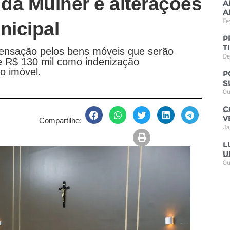
 da Mulher e alterações
A
a
Fe
nicipal
P
t
pensação pelos bens móveis que serão
De
 e R$ 130 mil como indenização
o imóvel.
P
s
Ou
C
V
Compartilhe:
Ja
L
u
Ou