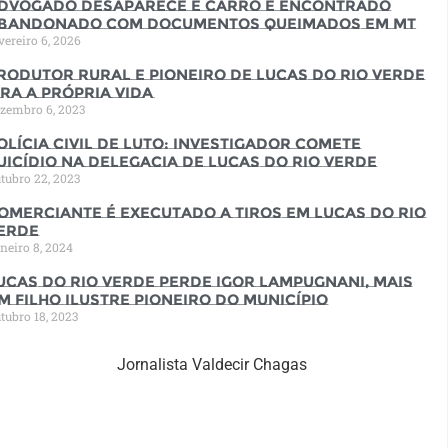
dvogado desaparece e carro é encontrado
bandonado com documentos queimados em MT
vereiro 6, 2026
rodutor rural e pioneiro de Lucas do Rio Verde
ira a própria vida
zembro 6, 2023
olícia Civil de luto: Investigador comete
uicídio na Delegacia de Lucas do Rio Verde
tubro 22, 2023
omerciante é executado a tiros em Lucas do Rio
erde
neiro 8, 2024
ucas do Rio Verde perde Igor Lampugnani, mais
m filho ilustre pioneiro do município
tubro 18, 2023
Jornalista Valdecir Chagas