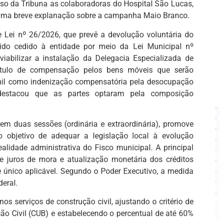
uso da Tribuna as colaboradoras do Hospital São Lucas,
 uma breve explanação sobre a campanha Maio Branco.
 Lei nº 26/2026, que prevê a devolução voluntária do
sido cedido à entidade por meio da Lei Municipal nº
iabilizar a instalação da Delegacia Especializada de
ítulo de compensação pelos bens móveis que serão
 mil como indenização compensatória pela desocupação
o destacou que as partes optaram pela composição
m duas sessões (ordinária e extraordinária), promove
o objetivo de adequar a legislação local à evolução
ealidade administrativa do Fisco municipal. A principal
de juros de mora e atualização monetária dos créditos
 único aplicável. Segundo o Poder Executivo, a medida
eral.
s serviços de construção civil, ajustando o critério de
ão Civil (CUB) e estabelecendo o percentual de até 60%