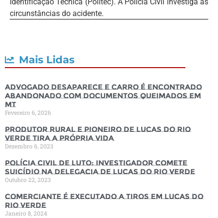
Identificação Técnica (Politec). A Polícia Civil investiga as
circunstâncias do acidente.
Mais Lidas
Advogado desaparece e carro é encontrado
abandonado com documentos queimados em
MT
Fevereiro 6, 2026
Produtor rural e pioneiro de Lucas do Rio
Verde tira a própria vida
Dezembro 6, 2023
Polícia Civil de luto: Investigador comete
suicídio na Delegacia de Lucas do Rio Verde
Outubro 22, 2023
Comerciante é executado a tiros em Lucas do
Rio Verde
Janeiro 8, 2024