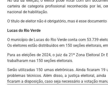
No dia da eleição, o eleitor pode votar com um documento
carteira de categoria profissional reconhecida por lei, cer
nacional de habilitação.
O título de eleitor não é obrigatório, mas é esse documento 
Lucas do Rio Verde
O município de Lucas do Rio Verde conta com 53.739 eleit
Os eleitores estão distribuídos em 150 seções eleitorais, e
Para as eleições de 2024, o juiz da 21ª Zona Eleitoral D
trabalharam nas 150 seções eleitorais.
Serão utilizadas 150 urnas eletrônicas. Ainda ficaram 19
problemas técnicos. Além disso, a justiça eleitoral, ain
ficaram a disposição, caso seja necessário a votação man