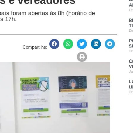
os e vereadores
a
Fe
país foram abertas às 8h (horário de
as 17h.
P
t
De
P
s
Compartilhe:
Ou
C
V
Ja
L
u
Ou