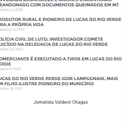
bandonado com documentos queimados em MT
vereiro 6, 2026
rodutor rural e pioneiro de Lucas do Rio Verde
ira a própria vida
zembro 6, 2023
olícia Civil de luto: Investigador comete
uicídio na Delegacia de Lucas do Rio Verde
tubro 22, 2023
omerciante é executado a tiros em Lucas do Rio
erde
neiro 8, 2024
ucas do Rio Verde perde Igor Lampugnani, mais
m filho ilustre pioneiro do município
tubro 18, 2023
Jornalista Valdecir Chagas