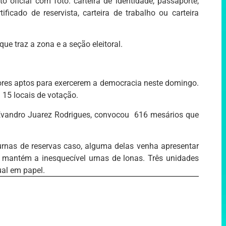
 oficial com foto: carteira de identidade, passaporte,
tificado de reservista, carteira de trabalho ou carteira
que traz a zona e a seção eleitoral.
ores aptos para exercerem a democracia neste domingo.
m 15 locais de votação.
r Evandro Juarez Rodrigues, convocou 616 mesários que
 urnas de reservas caso, alguma delas venha apresentar
da mantém a inesquecível urnas de lonas. Três unidades
ual em papel.