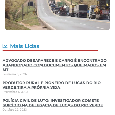
Mais Lidas
Advogado desaparece e carro é encontrado
abandonado com documentos queimados em
MT
Fevereiro 6, 2026
Produtor rural e pioneiro de Lucas do Rio
Verde tira a própria vida
Dezembro 6, 2023
Polícia Civil de luto: Investigador comete
suicídio na Delegacia de Lucas do Rio Verde
Outubro 22, 2023