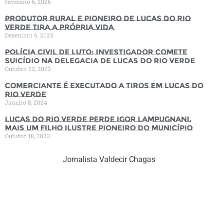
Fevereiro 6, 2026
Produtor rural e pioneiro de Lucas do Rio
Verde tira a própria vida
Dezembro 6, 2023
Polícia Civil de luto: Investigador comete
suicídio na Delegacia de Lucas do Rio Verde
Outubro 22, 2023
Comerciante é executado a tiros em Lucas do
Rio Verde
Janeiro 8, 2024
Lucas do Rio Verde perde Igor Lampugnani,
mais um filho ilustre pioneiro do município
Outubro 18, 2023
Jornalista Valdecir Chagas